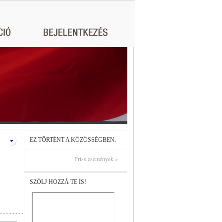
EZ TÖRTÉNT A KÖZÖSSÉGBEN:
Friss események »
SZÓLJ HOZZÁ TE IS!