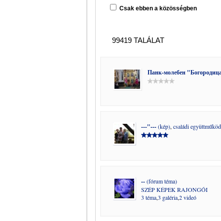
Csak ebben a közösségben
99419 TALÁLAT
Панк-молебен "Богородица
---"---
(kép)
,
családi együttműköd
--
(fórum téma)
SZÉP KÉPEK RAJONGÓI
3 téma
,
3 galéria
,
2 videó