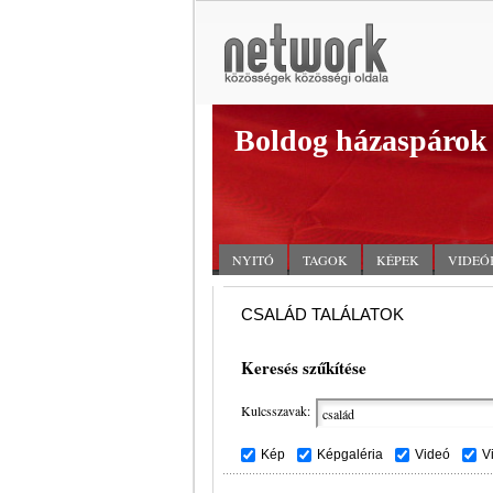
Boldog házaspárok
NYITÓ
TAGOK
KÉPEK
VIDEÓ
CSALÁD TALÁLATOK
Keresés szűkítése
Kulcsszavak:
Kép
Képgaléria
Videó
V