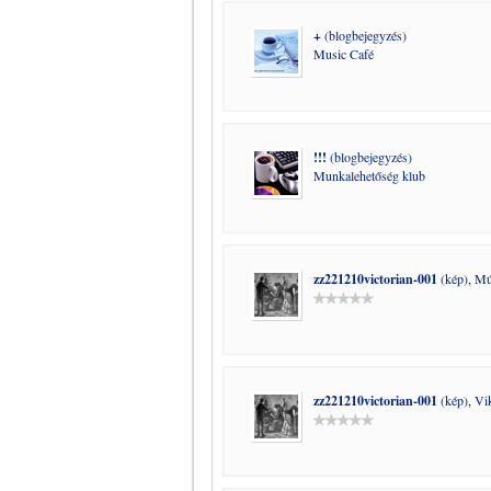
+
(blogbejegyzés)
Music Café
!!!
(blogbejegyzés)
Munkalehetőség klub
zz221210victorian-001
(kép)
,
Mú
zz221210victorian-001
(kép)
,
Vi