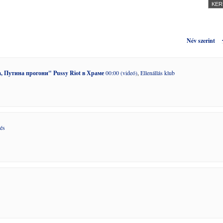
Név szerint
, Путина прогони" Pussy Riot в Храме
00:00 (videó)
,
Ellenállás klub
és