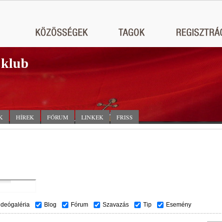
 klub
K
HÍREK
FÓRUM
LINKEK
FRISS
ideógaléria
Blog
Fórum
Szavazás
Tip
Esemény