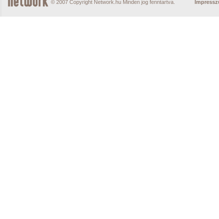
© 2007 Copyright Network.hu Minden jog fenntartva.
Impress