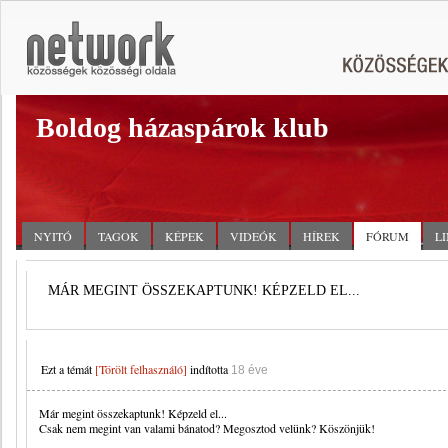
Boldog házaspárok klub
NYITÓ
TAGOK
KÉPEK
VIDEÓK
HÍREK
FÓRUM
L
MÁR MEGINT ÖSSZEKAPTUNK! KÉPZELD EL...
Ezt a témát
[Törölt felhasználó]
indította
18 éve
Már megint összekaptunk! Képzeld el...
Csak nem megint van valami bánatod? Megosztod velünk? Köszönjük!