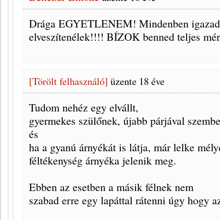
Drága EGYETLENEM! Mindenben igazad v
elveszítenélek!!!! BÍZOK benned teljes mér
[Törölt felhasználó]
üzente
18 éve
Tudom nehéz egy elvállt,
gyermekes szülőnek, újabb párjával szemb
és
ha a gyanú árnyékát is látja, már lelke mél
féltékenység árnyéka jelenik meg.
Ebben az esetben a másik félnek nem
szabad erre egy lapáttal rátenni úgy hogy a