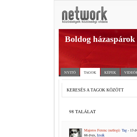
Boldog házaspárok
NYITÓ
TAGOK
KÉPEK
VIDEÓ
KERESÉS A TAGOK KÖZÖTT
98 TALÁLAT
Majoros Ferenc (netlogi)
Tag
- 13 é
66 éves,
Izsák