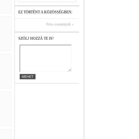
EZ TÖRTÉNT A KÖZÖSSÉGBEN:
Friss események »
SZÓLJ HOZZÁ TE IS!