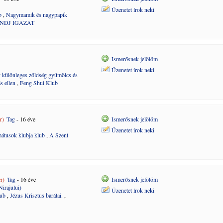
Üzenetet írok neki
b
,
Nagymamik és nagypapik
MONDJ IGAZAT
Ismerősnek jelölöm
Üzenetet írok neki
 különleges zöldség gyümölcs és
s ellen
,
Feng Shui Klub
r)
Tag
- 16 éve
Ismerősnek jelölöm
Üzenetet írok neki
átusok klubja klub
,
A Szent
r)
Tag
- 16 éve
Ismerősnek jelölöm
irajului)
Üzenetet írok neki
lub
,
Jézus Krisztus barátai.
,