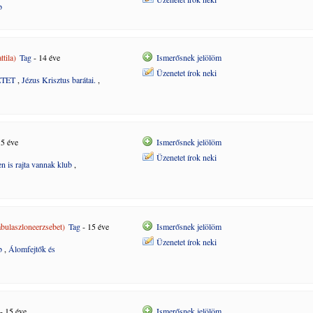
b
tila)
Tag
- 14 éve
Ismerősnek jelölöm
Üzenetet írok neki
ETET
,
Jézus Krisztus barátai.
,
15 éve
Ismerősnek jelölöm
Üzenetet írok neki
n is rajta vannak klub
,
aszloneerzsebet)
Tag
- 15 éve
Ismerősnek jelölöm
Üzenetet írok neki
b
,
Álomfejtők és
- 15 éve
Ismerősnek jelölöm