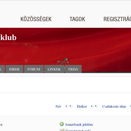
 klub
K
HÍREK
FÓRUM
LINKEK
FRISS
Név
Életkor
Csatlakozás ideje
ve
Ismerősnek jelölöm
Üzenetet írok neki