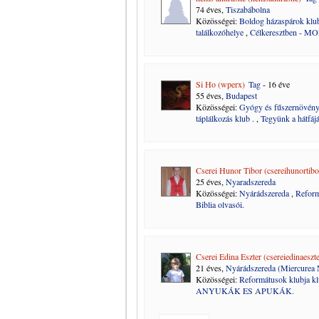
74 éves,
Tiszabábolna
Közösségei:
Boldog házaspárok klu
találkozóhelye
,
Célkeresztben - 
Si Ho (wperx)
Tag
- 16 éve
55 éves,
Budapest
Közösségei:
Gyógy és fűszernövény
táplálkozás klub .
,
Tegyünk a hátfájá
Cserei Hunor Tibor (csereihunortibo
25 éves,
Nyaradszereda
Közösségei:
Nyárádszereda
,
Reform
Biblia olvasói.
Cserei Edina Eszter (csereiedinaeszte
21 éves,
Nyárádszereda (Miercurea N
Közösségei:
Reformátusok klubja k
ANYUKÁK ES APUKÁK.