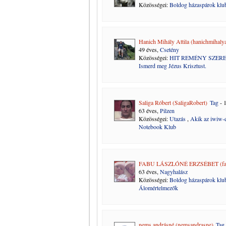
Közösségei:
Boldog házaspárok klu
Hanich Mihály Attila (hanichmihalyat
49 éves,
Csetény
Közösségei:
HIT REMÉNY SZER
Ismerd meg Jézus Krisztust.
Saliga Róbert (SaligaRobert)
Tag
- 
63 éves,
Pilzen
Közösségei:
Utazás
,
Akik az iwiw-e
Notebook Klub
FABU LÁSZLÓNÉ ERZSÉBET (fabul
63 éves,
Nagyhalász
Közösségei:
Boldog házaspárok klu
Álomértelmezők
nems andrásné (nemsandrasne)
Tag