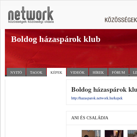
Boldog házaspárok klub
NYITÓ
TAGOK
KÉPEK
VIDEÓK
HÍREK
FÓRUM
L
Boldog házaspárok klu
http://hazasparok.network.hu/kepek
ANI ÉS CSALÁDJA