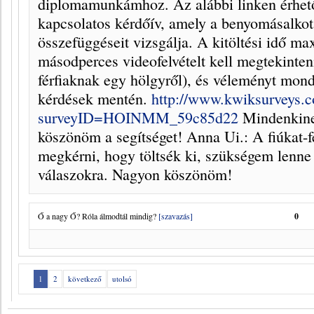
diplomamunkámhoz. Az alábbi linken érhet
kapcsolatos kérdőív, amely a benyomásalkot
összefüggéseit vizsgálja. A kitöltési idő m
másodperces videofelvételt kell megtekinteni
férfiaknak egy hölgyről), és véleményt mond
kérdések mentén.
http://www.kwiksurveys.c
surveyID=HOINMM_59c85d22
Mindenkine
köszönöm a segítséget! Anna Ui.: A fiúkat-f
megkérni, hogy töltsék ki, szükségem lenne
válaszokra. Nagyon köszönöm!
Ő a nagy Ő? Róla álmodtál mindig?
[szavazás]
0
1
2
következő
utolsó