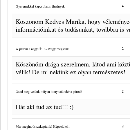
4
Gyeremekkel kapcsolatos élmények
Köszönöm Kedves Marika, hogy véleményed
információinkat és tudásunkat, továbbra is vá
2
A párom a nagy Ő!!! - avagy mégsem?
Köszönöm drága szerelmem, látod ami köztü
vélik! De mi nekünk ez olyan természetes!
2
Oszd meg velünk milyen konyhatündér a párod!
Hát aki tud az tud!!! :)
2
Már megint összekaptunk! Képzeld el...