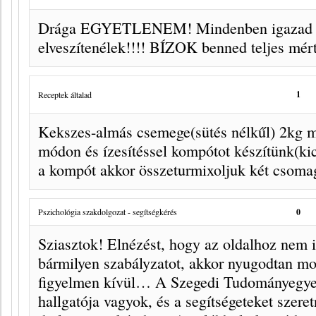
Drága EGYETLENEM! Mindenben igazad v
elveszítenélek!!!! BÍZOK benned teljes mér
1
Receptek általad
Kekszes-almás csemege(sütés nélkűl) 2kg me
módon és ízesítéssel kompótot készítünk(kic
a kompót akkor összeturmixoljuk két csomag
Pszichológia szakdolgozat - segítségkérés
0
Sziasztok! Elnézést, hogy az oldalhoz nem il
bármilyen szabályzatot, akkor nyugodtan mo
figyelmen kívül… A Szegedi Tudományegye
hallgatója vagyok, és a segítségeteket szere