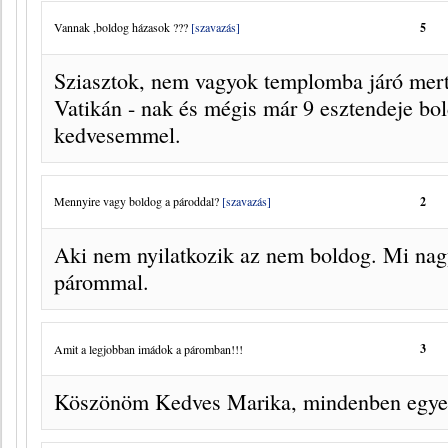
Vannak ,boldog házasok ???
[szavazás]
5
Sziasztok, nem vagyok templomba járó mert
Vatikán - nak és mégis már 9 esztendeje bol
kedvesemmel.
Mennyire vagy boldog a pároddal?
[szavazás]
2
Aki nem nyilatkozik az nem boldog. Mi na
párommal.
3
Amit a legjobban imádok a páromban!!!
Köszönöm Kedves Marika, mindenben egyet