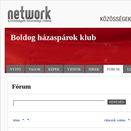
Boldog házaspárok klub
NYITÓ
TAGOK
KÉPEK
VIDEÓK
HÍREK
FÓRUM
L
Fórum
téma
válaszok száma