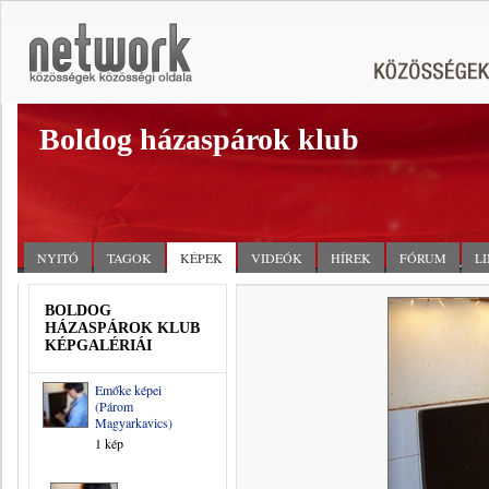
Boldog házaspárok klub
NYITÓ
TAGOK
KÉPEK
VIDEÓK
HÍREK
FÓRUM
L
BOLDOG
HÁZASPÁROK KLUB
KÉPGALÉRIÁI
Emőke képei
(Párom
Magyarkavics)
1 kép