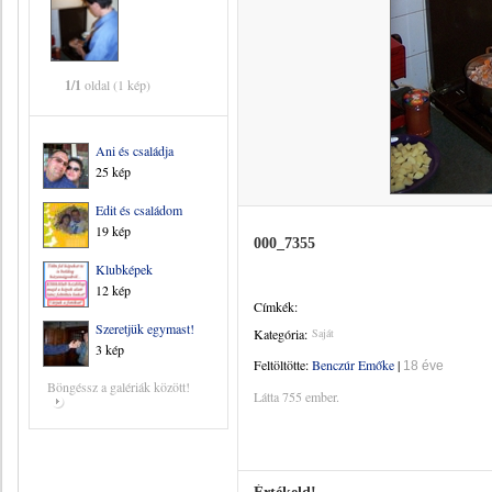
1/1
oldal (1 kép)
Ani és családja
25 kép
Edit és családom
19 kép
000_7355
Klubképek
12 kép
Címkék:
Szeretjük egymast!
Kategória:
Saját
3 kép
Feltöltötte:
Benczúr Emőke
|
18 éve
Böngéssz a galériák között!
Látta 755 ember.