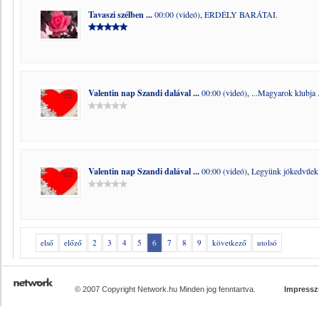
Tavaszi szélben ...
00:00 (videó)
,
ERDÉLY BARÁTAI.
Valentin nap Szandi dalával ...
00:00 (videó)
,
...Magyarok klubja .
Valentin nap Szandi dalával ...
00:00 (videó)
,
Legyünk jókedvűek.
első
előző
2
3
4
5
6
7
8
9
következő
utolsó
© 2007 Copyright Network.hu Minden jog fenntartva.
Impress