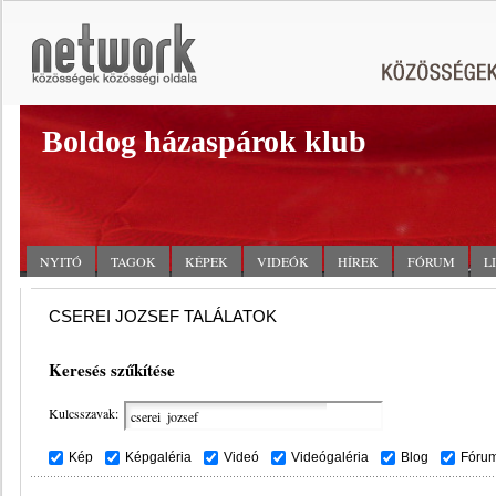
Boldog házaspárok klub
NYITÓ
TAGOK
KÉPEK
VIDEÓK
HÍREK
FÓRUM
L
CSEREI JOZSEF TALÁLATOK
Keresés szűkítése
Kulcsszavak:
Kép
Képgaléria
Videó
Videógaléria
Blog
Fóru