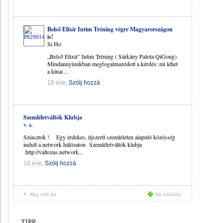
Belső Elixír Intim Tréning végre Magyarországon
is!
Si Ho
„Belső Elixír” Intim Tréning ( Sárkány Palota QiGong)
Mindannyiunkban megfogalmazódott a kérdés: mi lehet
a kínai ...
16 éve,
Szólj hozzá
Szemléletváltók Klubja
v. a.
Sziasztok ! Egy érdekes, újszerű szemléleten alapuló közösség
indult a network hálózaton Szemléletváltók klubja
http://valtozas.network...
16 éve,
Szólj hozzá
Még több hír
Hír feltöltése
TIPP