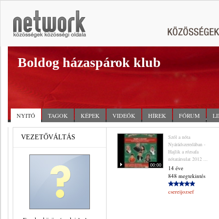
Boldog házaspárok klub
NYITÓ
TAGOK
KÉPEK
VIDEÓK
HÍREK
FÓRUM
L
VEZETŐVÁLTÁS
Szól a nóta
Nyárádszeredában -
Hajlik a rózsafa
nótatársulat 2012 ...
00:00
14 éve
848 megtekintés
csereijozsef