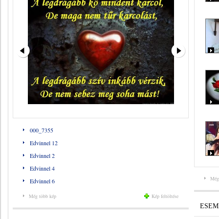
000_7355
Edvinnel 12
Edvinnel 2
Edvinnel 4
Még
Edvinnel 6
Még több kép
Kép feltöltése
ESEM