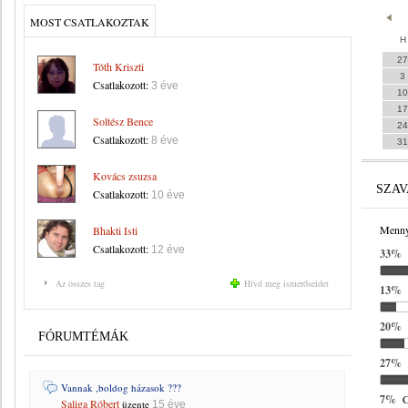
MOST CSATLAKOZTAK
H
27
Tóth Kriszti
3
Csatlakozott:
3 éve
10
17
Soltész Bence
24
Csatlakozott:
8 éve
31
Kovács zsuzsa
SZA
Csatlakozott:
10 éve
Mennyi
Bhakti Isti
Csatlakozott:
12 éve
33%
Az összes tag
Hívd meg ismerőseidet
13%
20%
FÓRUMTÉMÁK
27%
Vannak ,boldog házasok ???
7%
C
Saliga Róbert
üzente
15 éve