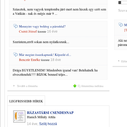
Sziasztok, nem vagyok templomba járó mert nem hiszek egy szót sem
Szava
a Vatikán - nak és mégis már 9 ...
M
Mennyire vagy boldog a pároddal?
[T
Cserei József
üzente
16 éve
Aki ne
Szerintem,erről sokan nem nyilatkozunk...
párom
Már megint összekaptunk! Képzeld el...
Benczúr Emőke
üzente
18 éve
Előz
Drága EGYETLENEM! Mindenben igazad van! Belehalnék ha
elveszítenélek!!!! BÍZOK benned teljes...
Tovább a fórumba
Új fórumtéma indítása
LEGFRISSEBB HÍREK
HÁZASTÁRSI CSENDESNAP
Hanich Mihály Attila
14 éve,
Szólj hozzá