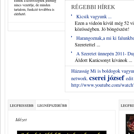
Ennek a közösségnek jelenleg
nincs vezetője, de minden
RÉGEBBI HÍREK
tartalom, funkció továbbra is
elérhető.
Kicsik vagyunk ...
Ezen a videón kívül még 52 vid
közösségben. Jó böngészést!
Harangoznak,a mi ki falunkban
Szeretettel ...
A Szeretet ünnepén 2011- Dup
Áldott Karácsonyt kívánok ...
Házasság
Mi is boldogok vagyu
cserei józsef
network.
edit
http://www.youtube.com/watch
LEGFRISSEBB
LEGNÉPSZERŰBB
LEGFRI
Idézet