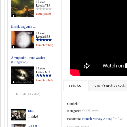
12 éve
Látták:715
csereijozsef
Kicsik vagyunk ...
14 éve
Látták:833
hanichmihalyattila
Ámuljunk! - Paul Washer
(Hungarian)
14 éve
Látták:607
hanichmihalyattila
LEÍRÁS
VIDEÓ BEÁGYAZÁS
1/1
oldal (3 videó)
Címkék:
Kategória:
Család, gyerek
film
1 videó
Feltöltötte:
Hanich Mihály Attila
|
14 éve
Jel 1,8
Látta 606 ember.