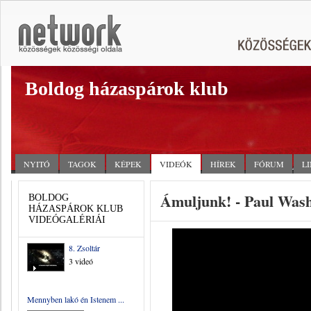
Boldog házaspárok klub
NYITÓ
TAGOK
KÉPEK
VIDEÓK
HÍREK
FÓRUM
L
Ámuljunk! - Paul Was
BOLDOG
HÁZASPÁROK KLUB
VIDEÓGALÉRIÁI
8. Zsoltár
3 videó
Mennyben lakó én Istenem ...