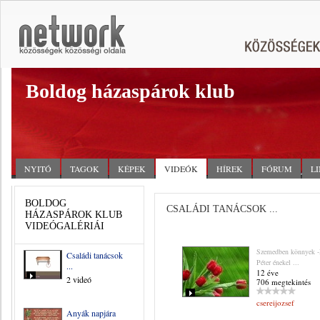
Boldog házaspárok klub
NYITÓ
TAGOK
KÉPEK
VIDEÓK
HÍREK
FÓRUM
L
BOLDOG
CSALÁDI TANÁCSOK ...
HÁZASPÁROK KLUB
VIDEÓGALÉRIÁI
Szemedben könnyek 
Családi tanácsok
Péter énekel ...
...
12 éve
2 videó
706 megtekintés
csereijozsef
Anyák napjára