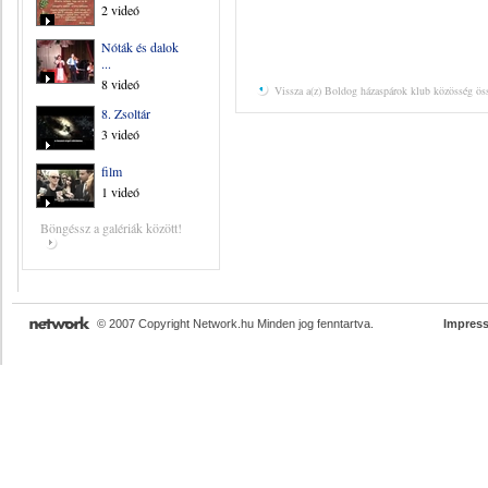
2 videó
Nóták és dalok
...
8 videó
Vissza a(z) Boldog házaspárok klub közösség ös
8. Zsoltár
3 videó
film
1 videó
Böngéssz a galériák között!
© 2007 Copyright Network.hu Minden jog fenntartva.
Impres