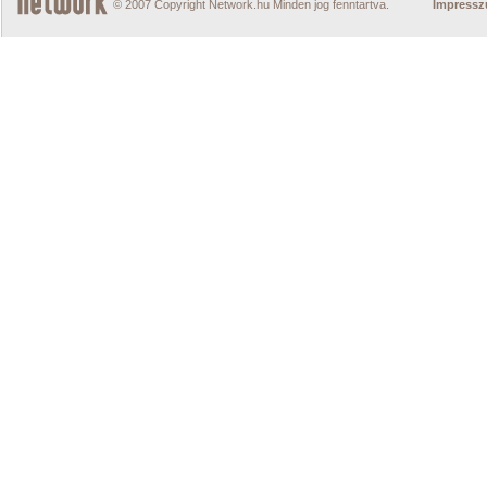
© 2007 Copyright Network.hu Minden jog fenntartva.
Impress