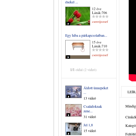
énekel ...
12 éve
Látták:706
csereijozsef
Egy hiba a párkapcsolatban...
15 éve
Látták:710
csereijozsef
1/1
oldal (2 videó)
Áldott ünnepeket
LEÍR
...
13 videó
Mindig 
Családoknak
zene...
31 videó
Címkék
Jel 1,8
Kategór
15 videó
Feltölt