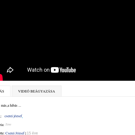
ÁS
VIDEÓ BEÁGYAZÁSA
más,a hibás ...
cserei józsef
:
ia:
Zene
ötte:
Cserei József
|
15 éve