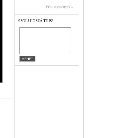
Friss események »
SZÓLJ HOZZÁ TE IS!