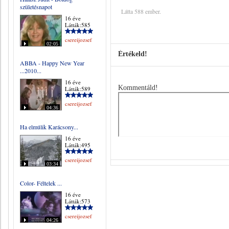
születésnapot
Látta 588 ember.
16 éve
Látták:585
csereijozsef
02:05
Értékeld!
ABBA - Happy New Year
...2010...
16 éve
Kommentáld!
Látták:589
csereijozsef
04:36
Ha elmúlik Karácsony...
16 éve
Látták:495
csereijozsef
03:34
Color- Féltelek ...
16 éve
Látták:573
csereijozsef
04:26