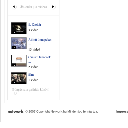
3/4
oldal (31 videó)
8. Zsoltár
3 videó
Áldott ünnepeket
...
13 videó
Családi tanácsok
...
2 videó
film
1 videó
Böngéssz a galériák között!
© 2007 Copyright Network.hu Minden jog fenntartva.
Impres