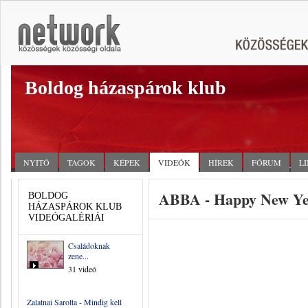
Boldog házaspárok klub
NYITÓ
TAGOK
KÉPEK
VIDEÓK
HÍREK
FÓRUM
L
ABBA - Happy New Year
BOLDOG
HÁZASPÁROK KLUB
VIDEÓGALÉRIÁI
Családoknak
zene...
31 videó
Zalatnai Sarolta - Mindig kell