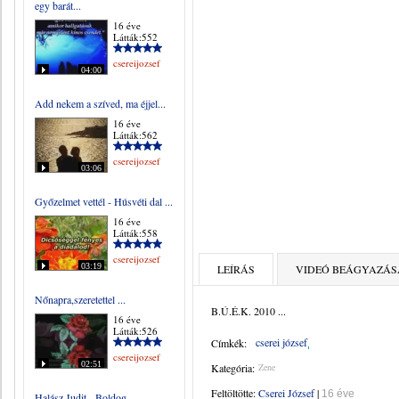
egy barát...
16 éve
Látták:552
csereijozsef
04:00
Add nekem a szíved, ma éjjel...
16 éve
Látták:562
csereijozsef
03:06
Győzelmet vettél - Húsvéti dal ...
16 éve
Látták:558
csereijozsef
03:19
LEÍRÁS
VIDEÓ BEÁGYAZÁS
Nőnapra,szeretettel ...
B.Ú.É.K. 2010 ...
16 éve
Látták:526
cserei józsef
Címkék:
csereijozsef
02:51
Kategória:
Zene
Feltöltötte:
Cserei József
|
16 éve
Halász Judit - Boldog