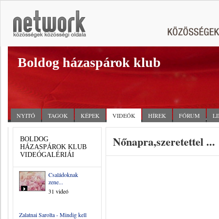
Boldog házaspárok klub
NYITÓ
TAGOK
KÉPEK
VIDEÓK
HÍREK
FÓRUM
L
Nőnapra,szeretettel ...
BOLDOG
HÁZASPÁROK KLUB
VIDEÓGALÉRIÁI
Családoknak
zene...
31 videó
Zalatnai Sarolta - Mindig kell