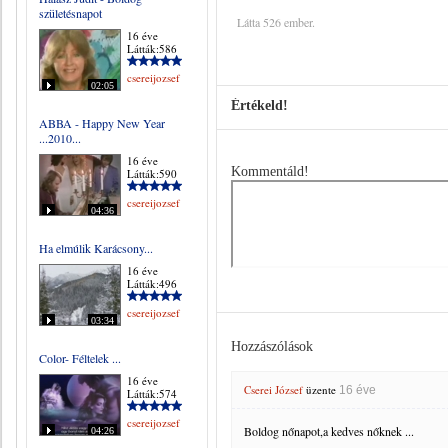
születésnapot
Látta 526 ember.
16 éve
Látták:586
csereijozsef
02:05
Értékeld!
ABBA - Happy New Year
...2010...
16 éve
Kommentáld!
Látták:590
csereijozsef
04:36
Ha elmúlik Karácsony...
16 éve
Látták:496
csereijozsef
03:34
Hozzászólások
Color- Féltelek ...
16 éve
Cserei József
üzente
16 éve
Látták:574
csereijozsef
Boldog nőnapot,a kedves nőknek ...
04:26