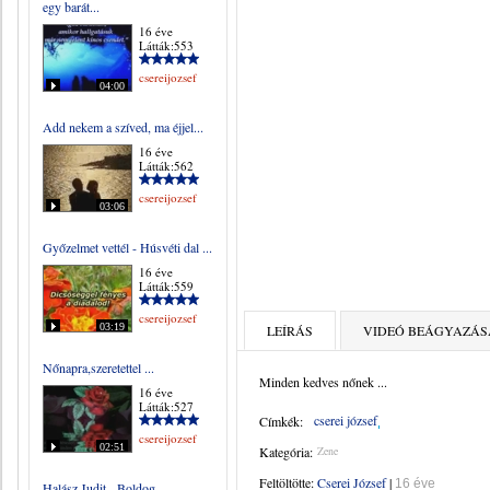
egy barát...
16 éve
Látták:553
csereijozsef
04:00
Add nekem a szíved, ma éjjel...
16 éve
Látták:562
csereijozsef
03:06
Győzelmet vettél - Húsvéti dal ...
16 éve
Látták:559
csereijozsef
03:19
LEÍRÁS
VIDEÓ BEÁGYAZÁS
Nőnapra,szeretettel ...
Minden kedves nőnek ...
16 éve
Látták:527
cserei józsef
Címkék:
csereijozsef
02:51
Kategória:
Zene
Feltöltötte:
Cserei József
|
16 éve
Halász Judit - Boldog