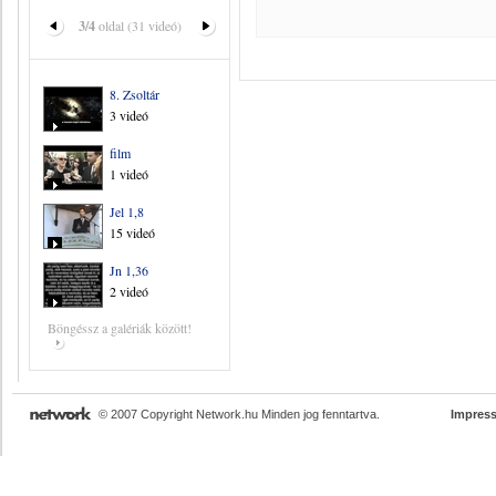
3/4
oldal (31 videó)
8. Zsoltár
3 videó
film
1 videó
Jel 1,8
15 videó
Jn 1,36
2 videó
Böngéssz a galériák között!
© 2007 Copyright Network.hu Minden jog fenntartva.
Impres