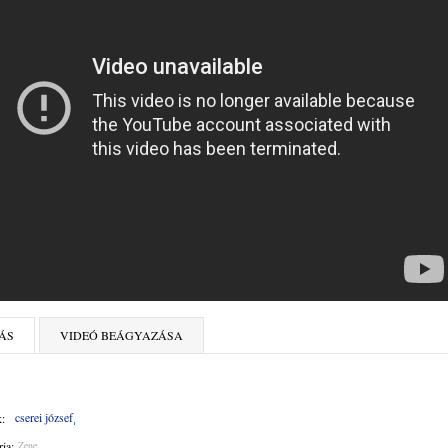
ÁS
VIDEÓ BEÁGYAZÁSA
cserei józsef
:
ia:
Zene