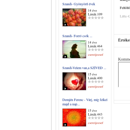
Szandi- Gyönyörű évek
Feltölt
14 éve
Látták:109
Látta 4
Szandi- Forró csók ...
Értéke
14 éve
Látták:464
csereijozsef
Komme
Szandi-Velem van,a SZÍVED ...
15 éve
Látták:400
csereijozsef
Demjén Ferenc - Várj, míg felkel
majd a nap...
15 éve
Látták:443
csereijozsef