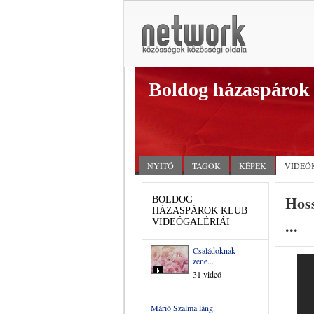
Boldog házaspárok
NYITÓ
TAGOK
KÉPEK
VIDEÓ
Hoss
BOLDOG
HÁZASPÁROK KLUB
...
VIDEÓGALÉRIÁI
Családoknak
zene...
31 videó
Márió Szalma láng.