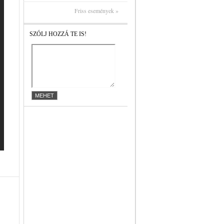
Friss események »
SZÓLJ HOZZÁ TE IS!