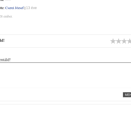
ötte:
Cserei József
|
13 éve
28 ember.
ld!
ntáld!