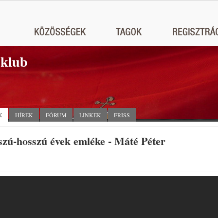
 klub
K
HÍREK
FÓRUM
LINKEK
FRISS
zú-hosszú évek emléke - Máté Péter