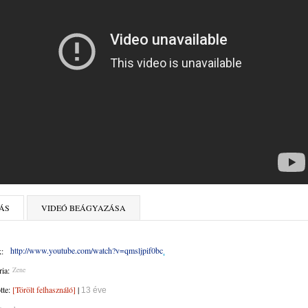
ÁS
VIDEÓ BEÁGYAZÁSA
http://www.youtube.com/watch?v=qmsljpif0bc
:
ia:
Zene
ötte:
[Törölt felhasználó]
|
13 éve