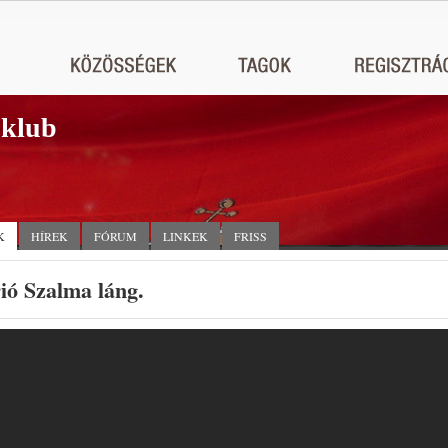
 klub
K
HÍREK
FÓRUM
LINKEK
FRISS
ió Szalma láng.