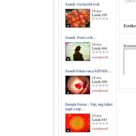
Látta 6
Szandi- Gyönyörű évek
14 éve
Látták:109
Értéke
Szandi- Forró csók ...
14 éve
Komme
Látták:464
csereijozsef
Szandi-Velem van,a SZÍVED ...
15 éve
Látták:400
csereijozsef
Demjén Ferenc - Várj, míg felkel
majd a nap...
15 éve
Látták:443
csereijozsef