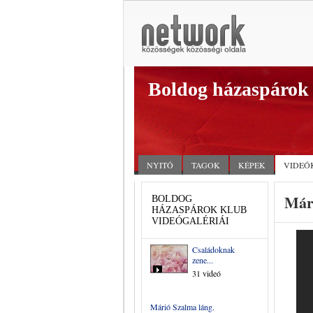
Boldog házaspárok
NYITÓ
TAGOK
KÉPEK
VIDEÓ
Már
BOLDOG
HÁZASPÁROK KLUB
VIDEÓGALÉRIÁI
Családoknak
zene...
31 videó
Márió Szalma láng.