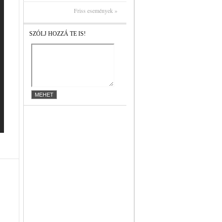
Friss események »
SZÓLJ HOZZÁ TE IS!