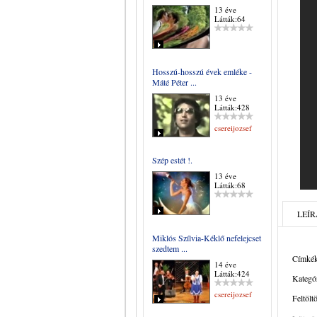
13 éve
Látták:64
Hosszú-hosszú évek emléke -
Máté Péter ...
13 éve
Látták:428
csereijozsef
Szép estét !.
13 éve
Látták:68
LEÍR
Miklós Szílvia-Kéklő nefelejcset
szedtem ...
Címkék
14 éve
Látták:424
Kategór
csereijozsef
Feltölt