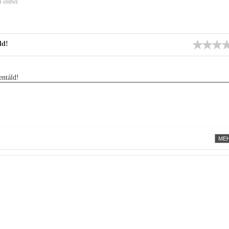
4 ember.
ld!
ntáld!