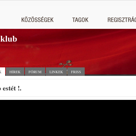
 klub
K
HÍREK
FÓRUM
LINKEK
FRISS
 estét !.