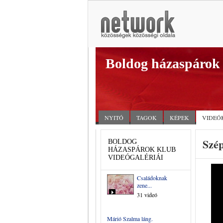
Boldog házaspárok
NYITÓ
TAGOK
KÉPEK
VIDEÓ
Szép
BOLDOG
HÁZASPÁROK KLUB
VIDEÓGALÉRIÁI
Családoknak
zene...
31 videó
Márió Szalma láng.