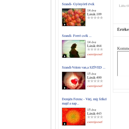
Szandi- Gyönyörű évek
Látta 6
14 éve
Látták:109
Értéke
Szandi- Forró csók ...
14 éve
Látták:464
Komme
csereijozsef
Szandi-Velem van,a SZÍVED ...
15 éve
Látták:400
csereijozsef
Demjén Ferenc - Várj, míg felkel
majd a nap...
15 éve
Látták:443
csereijozsef