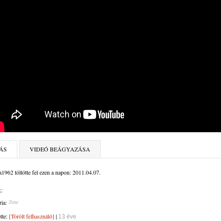
ÁS
VIDEÓ BEÁGYAZÁSA
1962 töltötte fel ezen a napon: 2011.04.07.
:
ia:
Zene
ötte:
[Törölt felhasználó]
|
13 éve