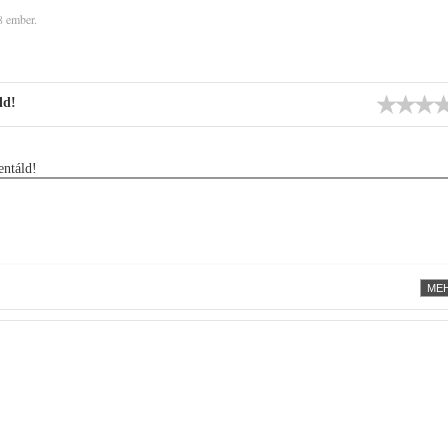
8 ember.
ld!
ntáld!