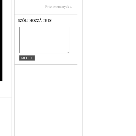
Friss események »
SZÓLJ HOZZÁ TE IS!