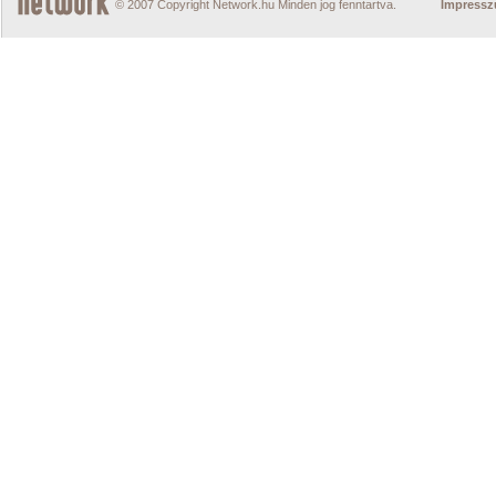
© 2007 Copyright Network.hu Minden jog fenntartva.
Impress