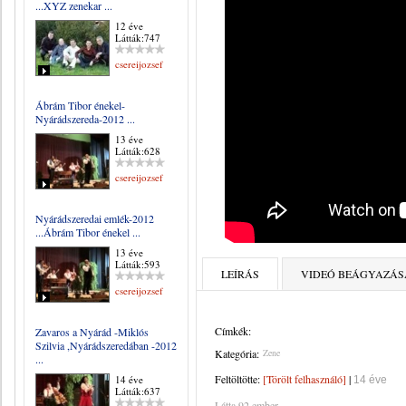
...XYZ zenekar ...
12 éve
Látták:747
csereijozsef
Ábrám Tibor énekel-
Nyárádszereda-2012 ...
13 éve
Látták:628
csereijozsef
Nyárádszeredai emlék-2012
...Ábrám Tibor énekel ...
13 éve
Látták:593
LEÍRÁS
VIDEÓ BEÁGYAZÁS
csereijozsef
Címkék:
Zavaros a Nyárád -Miklós
Szilvia ,Nyárádszeredában -2012
Kategória:
Zene
...
Feltöltötte:
[Törölt felhasználó]
|
14 éve
14 éve
Látták:637
Látta 92 ember.