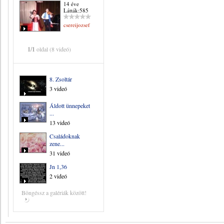
14 éve
Látták:585
csereijozsef
1/1
oldal (8 videó)
8. Zsoltár
3 videó
Áldott ünnepeket
...
13 videó
Családoknak
zene...
31 videó
Jn 1,36
2 videó
Böngéssz a galériák között!