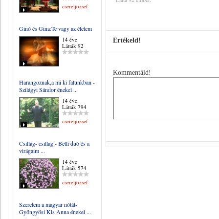
csereijozsef
Ginó és Gina:Te vagy az életem
14 éve
Értékeld!
Látták:92
Kommentáld!
Harangoznak,a mi ki falunkban -
Szilágyi Sándor énekel ...
14 éve
Látták:794
csereijozsef
Csillag- csillag - Betli duó és a
virágaim ...
14 éve
Látták:574
csereijozsef
Szeretem a magyar nótát-
Gyöngyösi Kis Anna énekel ...