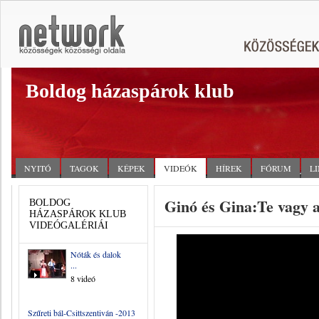
Boldog házaspárok klub
NYITÓ
TAGOK
KÉPEK
VIDEÓK
HÍREK
FÓRUM
L
Ginó és Gina:Te vagy 
BOLDOG
HÁZASPÁROK KLUB
VIDEÓGALÉRIÁI
Nóták és dalok
...
8 videó
Szűreti bál-Csittszentiván -2013