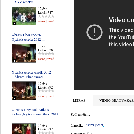
...XYZ zenekar ...
12 éve
Látták:747
csereijozsef
Ábrám Tibor énekel-
Nyárádszereda-2012 ...
13 éve
Látták:628
csereijozsef
Nyárádszeredai emlék-2012
...Ábrám Tibor énekel ...
13 éve
Látták:592
csereijozsef
LEÍRÁS
VIDEÓ BEÁGYAZÁS
Zavaros a Nyárád -Miklós
Szilvia ,Nyárádszeredában -2012
Szól a nóta ...
...
cserei józsef
Címkék:
14 éve
Látták:637
Kategória:
Zene