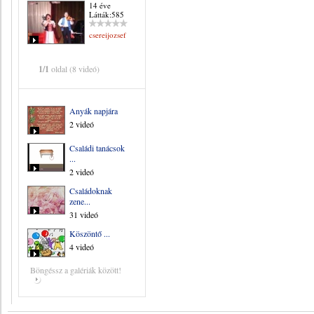
14 éve
Látták:585
csereijozsef
1/1
oldal (8 videó)
Anyák napjára
2 videó
Családi tanácsok
...
2 videó
Családoknak
zene...
31 videó
Köszöntő ...
4 videó
Böngéssz a galériák között!