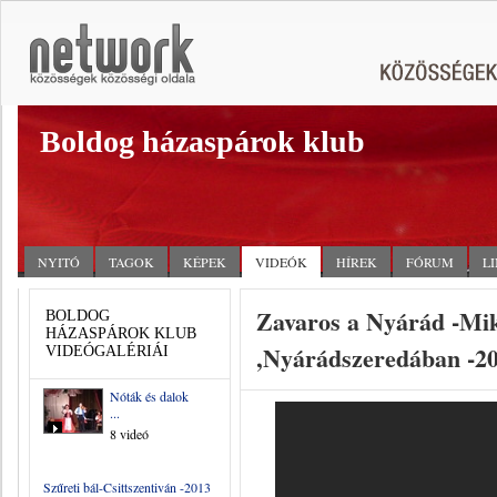
Boldog házaspárok klub
NYITÓ
TAGOK
KÉPEK
VIDEÓK
HÍREK
FÓRUM
L
Zavaros a Nyárád -Mik
BOLDOG
HÁZASPÁROK KLUB
,Nyárádszeredában -201
VIDEÓGALÉRIÁI
Nóták és dalok
...
8 videó
Szűreti bál-Csittszentiván -2013