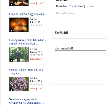
csereijozsef
Feltöltötte:
Cserei József
|
14 éve
Látta 636 ember.
Ginó és Gina:Te vagy az életem
14 éve
Látták:92
Értékeld!
Harangoznak,a mi ki falunkban -
Szilágyi Sándor énekel ...
Kommentáld!
14 éve
Látták:794
csereijozsef
Csillag- csillag - Betli duó és a
virágaim ...
14 éve
Látták:573
csereijozsef
Szeretem a magyar nótát-
Gyöngyösi Kis Anna énekel ...