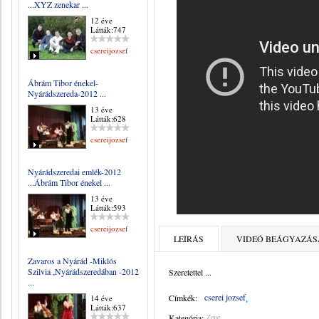
...XYZ zenekar ...
12 éve
Látták:747
csereijozsef
Ábrám Tibor énekel-
Nyárádszereda-2012 ...
13 éve
Látták:628
csereijozsef
Nyárádszeredai emlék-2012
...Ábrám Tibor énekel ...
13 éve
Látták:593
csereijozsef
LEÍRÁS
VIDEÓ BEÁGYAZÁS
Zavaros a Nyárád -Miklós
Szilvia ,Nyárádszeredában -2012
Szeretettel ...
...
cserei jozsef
Címkék:
14 éve
Látták:637
Kategória:
Zene