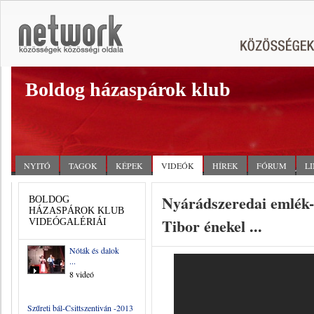
Boldog házaspárok klub
NYITÓ
TAGOK
KÉPEK
VIDEÓK
HÍREK
FÓRUM
L
Nyárádszeredai emlék
BOLDOG
HÁZASPÁROK KLUB
Tibor énekel ...
VIDEÓGALÉRIÁI
Nóták és dalok
...
8 videó
Szűreti bál-Csittszentiván -2013