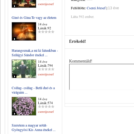
csereijozsef
Feltöltötte:
Cserei József
|
13 éve
Látta 592 ember.
Ginó és Gina:Te vagy az életem
14 éve
Látták:92
Értékeld!
Harangoznak,a mi ki falunkban -
Szilágyi Sándor énekel ...
Kommentáld!
14 éve
Látták:794
csereijozsef
Csillag- csillag - Betli duó és a
virágaim ...
14 éve
Látták:574
csereijozsef
Szeretem a magyar nótát-
Gyöngyösi Kis Anna énekel ...